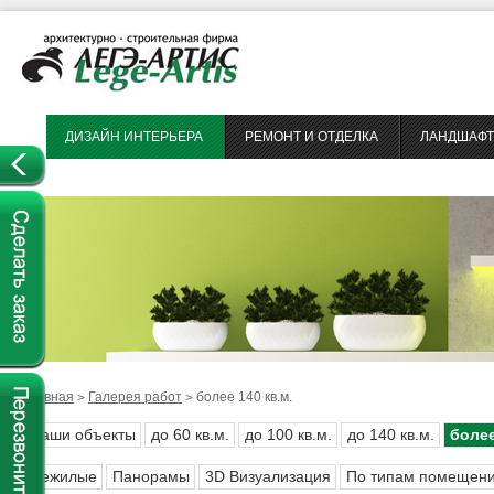
ДИЗАЙН ИНТЕРЬЕРА
РЕМОНТ И ОТДЕЛКА
ЛАНДШАФТ
Главная
Галерея работ
более 140 кв.м.
>
>
Наши объекты
до 60 кв.м.
до 100 кв.м.
до 140 кв.м.
более
Нежилые
Панорамы
3D Визуализация
По типам помещен