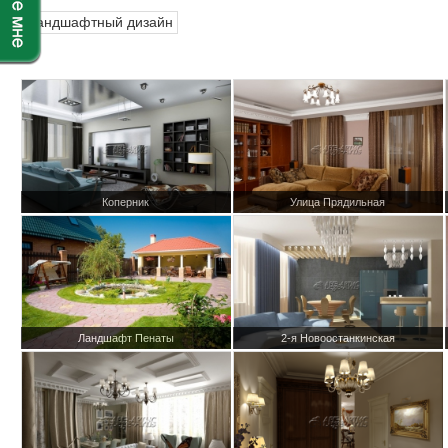
Ландшафтный дизайн
Коперник
Улица Прядильная
Ландшафт Пенаты
2-я Новоостанкинская