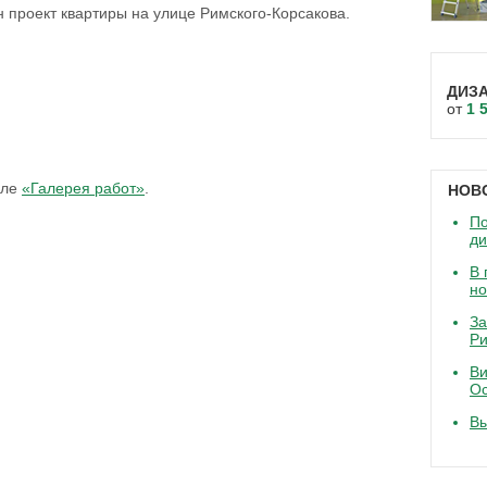
н проект квартиры на улице Римского-Корсакова.
ДИЗ
от
1 
еле
«Галерея работ»
.
НОВ
По
д
В 
но
За
Ри
Ви
Ос
В