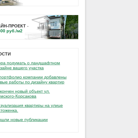
АЙН-ПРОЕКТ
-
500 руб./м2
ОСТИ
ра подумать о ландшафтном
изайне
вашего участка
портфолио компании добавлены
вые работы по
дизайну квартир
кончен новый объект
ул.
мского-Корсакова
зуализация квартиры на
улице
тоженка.
ышли
новые публикации