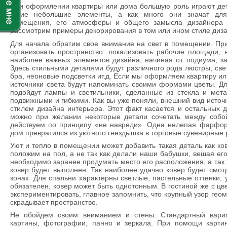
При оформлении квартиры или дома большую роль играют дет
такие небольшие элементы, а как много они значат для
помещения, его атмосферы и общего замысла дизайнера 
рассмотрим примеры декорирования в том или ином стиле диза
Для начала обратим свое внимание на свет в помещении. Пр
организовать пространство: локализовать рабочие площади, 
наиболее важных элементов дизайна, начиная от подиума, за
Здесь стильными деталями будут различного рода люстры, све
бра, неоновые подсветки ит.д. Если мы оформляем квартиру или
источники света будут напоминать своими формами цветы. Для
подойдут лампы и светильники, сделанные из стекла и мета
подвижными и гибкими. Как вы уже поняли, внешний вид источ
стилем дизайна интерьера. Этот факт касается и остальных д
можно при желании некоторые детали сочетать между собой,
действуем по принципу «не навреди». Одна нелепая фарфор
дом превратился из уютного гнездышка в торговые сувенирные 
Уют и тепло в помещении может добавить такая деталь как ко
положим на пол, а не так как делали наши бабушки, вешая его
необходимо заранее продумать место его расположения, а так 
ковер будет выполнен. Так наиболее удачно ковер будет смот
зонах. Для спальни характерны светлые, пастельные оттенки, 
обязателен, ковер может быть однотонным. В гостиной же с ц
экспериментировать, главное запомнить, что крупный узор ге
скрадывает пространство.
Не обойдем своим вниманием и стены. Стандартный вари
картины, фотографии, панно и зеркала. При помощи карти