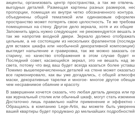
акценты, организовать центр пространства, а так же отвлеч
выгодных деталей. Размещая картины разных размеров, не
пропорции, помещая их внутри четко обозначенного контура
объединены общей тематикой или одинаковым оформле
пространство может потерять свою целостность. Те же требов
помещенных на стену. Другое дело зеркала, хотя и их общие
Запомнить здесь нужно следующее: не рекомендуется вешать зе
так же напротив входной двери. Зеркало должно отображат
цельным, а не состоящим из нескольких фрагментов (послед
для вставок шкафа или необычной декоративной композиции)
выглядит напыление и гравировка, так же можно заказать с
старину, но качество отображения в этом случае будет н
Последний совет, касающийся зеркал, это не вешать над зе
света, потому что вид ваш будет всегда казаться более устав
Помимо вышеперечисленных деталей на стене может оказаться 
все гармонировало, как вы уже догадались, с общей атмосф
маски, декоративные тарелки и многое- многое другое обеща
чем несравнимое обаяние и красоту.
В завершении хочется сказать, что любая деталь декора или п
как журнальный столик или обычный шкаф, могут стать изюмин
Достаточно лишь правильно найти применение и эффектно 
Обращаясь в компанию Lege-Artis, вы можете быть уверен
вашей квартиры будет продумано до мельчайших подробностей