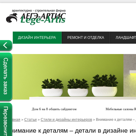
ДИЗАЙН ИНТЕРЬЕРА
РЕМОНТ И ОТДЕЛКА
ЛАНДШАФТ
Дом 6 на 8 обшить сайдингом
Мебельные салоны 
Главная
Статьи
Стили и дизайны интерьеров
Внимание к деталям –
>
>
>
Внимание к деталям – детали в дизайне и