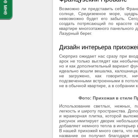
Возможно ли представить себе Фран
солнце, Средиземное море, щедры
невозможно будет его забыть. Сего
создать потрясающий по красоте с
квартире многоэтажного панельного 
Лазурный берег.
Дизайн интерьера прихоже
Сюрприз ожидает нас сразу при вход
арок не только выглядят как необыч
но и как дополнительный вариант фу
идеально вошли вешалка, калошница –
не загружено, как говорится, н
подсвеченными встроенными в потоло
не в обычной квартире, а в собрании 
Фото: Прихожая в стиле П
Использование светлых, нежных, 
легкость и широту пространства. До
и мраморная плитка, которой вылож
рисунок имитирует дворик небольшо
добавляет немного тепла в интерьер 
В нашей прихожей много света, что яв
название он получил благодаря ю