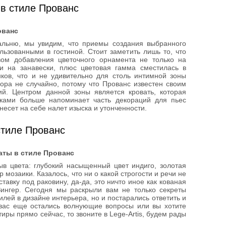
 в стиле Прованс
ованс
альню, мы увидим, что приемы создания выбранного
льзованными в гостиной. Стоит заметить лишь то, что
вом добавления цветочного орнамента не только на
и на занавески, плюс цветовая гамма сместилась в
нков, что и не удивительно для столь интимной зоны
зора не случайно, потому что Прованс известен своим
й. Центром данной зоны является кровать, которая
ками больше напоминает часть декораций для пьес
 несет на себе налет изыска и утонченности.
стиле Прованс
аты в стиле Прованс
ыв цвета: глубокий насыщенный цвет индиго, золотая
 мозаики. Казалось, что ни о какой строгости и речи не
тавку под раковину, да-да, это ничто иное как кованая
ингер. Сегодня мы раскрыли вам не только секреты
лей в дизайне интерьера, но и постарались ответить и
вас еще остались волнующие вопросы или вы хотите
иры прямо сейчас, то звоните в Lege-Artis, будем рады