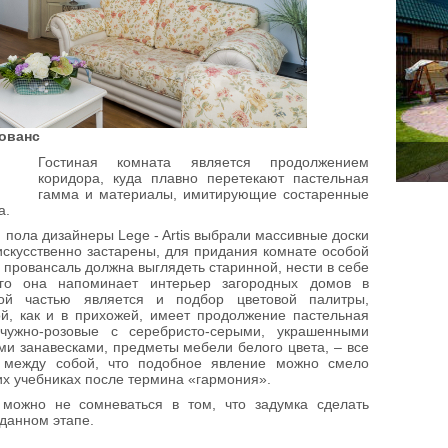
рованс
Гостиная комната является продолжением
коридора, куда плавно перетекают пастельная
гамма и материалы, имитирующие состаренные
а.
 пола дизайнеры Lege - Artis выбрали массивные доски
искусственно застарены, для придания комнате особой
провансаль должна выглядеть старинной, нести в себе
го она напоминает интерьер загородных домов в
ой частью является и подбор цветовой палитры,
ой, как и в прихожей, имеет продолжение пастельная
мчужно-розовые с серебристо-серыми, украшенными
и занавесками, предметы мебели белого цвета, – все
я между собой, что подобное явление можно смело
их учебниках после термина «гармония».
 можно не сомневаться в том, что задумка сделать
данном этапе.