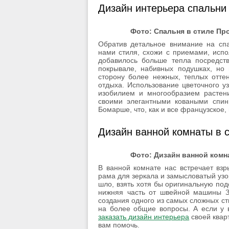
Дизайн интерьера спальни
Фото: Спальня в стиле Пр
Обратив детальное внимание на сп
нами стиля, схожи с приемами, испо
добавилось больше тепла посредст
покрывале, набивных подушках, но 
сторону более нежных, теплых отте
отдыха. Использование цветочного у
изобилием и многообразием растени
своими элегантными коваными спин
Бомарше, что, как и все французское,
Дизайн ванной комнаты в 
Фото: Дизайн ванной комн
В ванной комнате нас встречает взр
рама для зеркала и замысловатый узор
шло, взять хотя бы оригинальную подс
нижняя часть от швейной машины З
создания одного из самых сложных сти
на более общие вопросы. А если у 
заказать дизайн интерьера
своей кварт
вам помочь.