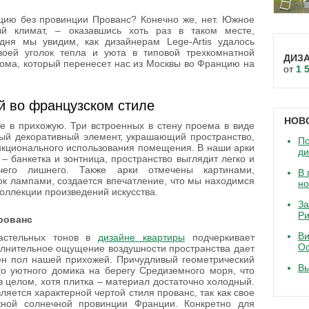
цию без провинции Прованс? Конечно же, нет. Южное
й климат, – оказавшись хоть раз в таком месте,
дня мы увидим, как дизайнерам Lege-Artis удалось
воей уголок тепла и уюта в типовой трехкомнатной
ДИЗ
дома, который перенесет нас из Москвы во Францию на
от
1 
й во французском стиле
НОВ
е в прихожую. Три встроенных в стену проема в виде
ный декоративный элемент, украшающий пространство,
По
нкционального использования помещения. В наши арки
д
 банкетка и зонтница, пространство выглядит легко и
ичего лишнего. Также арки отмечены картинами,
В 
к лампами, создается впечатление, что мы находимся
но
коллекции произведений искусства.
За
Ри
рованс
Ви
пастельных тонов в
дизайне квартиры
подчеркивает
Ос
полнительное ощущение воздушности пространства дает
ен пол нашей прихожей. Причудливый геометрический
В
го уютного домика на берегу Средиземного моря, что
в целом, хотя плитка – материал достаточно холодный.
ляется характерной чертой стиля прованс, так как свое
жной солнечной провинции Франции. Конкретно для