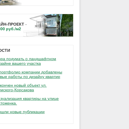
АЙН-ПРОЕКТ
-
500 руб./м2
ОСТИ
ра подумать о ландшафтном
изайне
вашего участка
портфолио компании добавлены
вые работы по
дизайну квартир
кончен новый объект
ул.
мского-Корсакова
зуализация квартиры на
улице
тоженка.
ышли
новые публикации