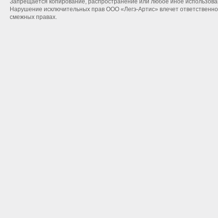
Запрещается копирование, распространение или любое иное использован
Нарушение исключительных прав ООО «Легэ-Артис» влечет ответственнос
смежных правах.