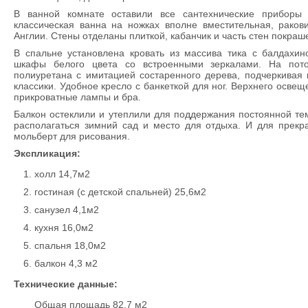
В ванной комнате оставили все сантехнические приборы 
классическая ванна на ножках вполне вместительная, раков
Англии. Стены отделаны плиткой, кабанчик и часть стен покраш
В спальне установлена кровать из массива тика с балдахин
шкафы белого цвета со встроенными зеркалами. На пото
полиуретана с имитацией состаренного дерева, подчеркивая
классики. Удобное кресло с банкеткой для ног. Верхнего освещ
прикроватные лампы и бра.
Балкон остеклили и утеплили для поддержания постоянной те
располагаться зимний сад и место для отдыха. И для прекр
мольберт для рисования.
Экспликация:
холл 14,7м2
гостиная (с детской спальней) 25,6м2
санузел 4,1м2
кухня 16,0м2
спальня 18,0м2
балкон 4,3 м2
Технические данные:
Общая площадь 82,7 м2