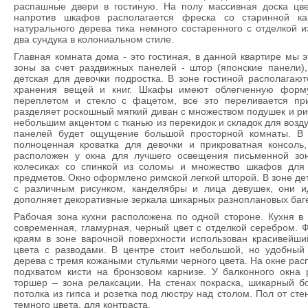
распашные двери в гостиную. На полу массивная доска цв
напротив шкафов располагается фреска со старинной ка
натурального дерева тика немного состаренного с отделкой и
два сундука в колониальном стиле.
Главная комната дома - это гостиная, в данной квартире мы 
зоны за счет раздвижных панелей - штор (японские панели),
детская для девочки подростка. В зоне гостиной располага
хранения вещей и книг. Шкафы имеют облегченную форму
переплетом и стекло с фацетом, все это переливается пр
разделяет роскошный мягкий диван с множеством подушек и ри
небольшим акцентом с тканью из перекидок и складок для возд
панелей будет ощущение большой просторной комнаты. В з
полноценная кроватка для девочки и прикроватная консоль
расположен у окна для лучшего освещения письменной зо
колесиках со спинкой из соломы и множество шкафов для 
предметов. Окно оформлено римской легкой шторой. В зоне де
с различным рисунком, канделябры и лица девушек, они и
дополняет декоративные зеркала шикарных разноплановых баг
Рабочая зона кухни расположена по одной стороне. Кухня в 
современная, гламурная, черный цвет с отделкой серебром. Ф
краям в зоне варочной поверхности использован красивейши
цвета с разводами. В центре стоит небольшой, но удобный 
дерева с тремя кожаными стульями черного цвета. На окне расп
подхватом кисти на бронзовом карнизе. У балконного окна 
торшер – зона релаксации. На стенах покраска, шикарный б
потолка из гипса и розетка под люстру над столом. Пол от ст
темного цвета, для контраста.