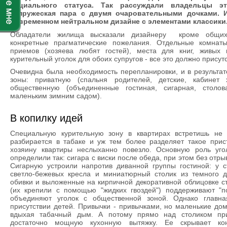
социального статуса. Так рассуждали владельцы э
супружеская пара с двумя очаровательными дочками. 
современном нейтральном дизайне с элементами классики
Обладатели жилища высказали дизайнеру кроме общих 
конкретные прагматические пожелания. Отдельные комнат
приемов (хозяева любят гостей), места для книг, живых 
курительный уголок для обоих супругов - все это должно присутс
Очевидна была необходимость перепланировки, и в результат
зоны: приватную (спальня родителей, детские, кабинет
общественную (объединенные гостиная, сигарная, столо
маленьким зимним садом).
В копилку идей
Специальную курительную зону в квартирах встретишь не 
разбирается в табаке и уж тем более разделяет такое прис
хозяину квартиры неслыханно повезло. Основную роль уго
определили так: сигара с виски после обеда, при этом без отр
Сигарную устроили напротив диванной группы гостиной: у с
светло-бежевых кресла и миниатюрный столик из темного 
обивки и выложенные на кирпичной декоративной облицовке с
(их крепили с помощью "жидких гвоздей") поддерживают "п
объединяют уголок с общественной зоной. Однако главна
присутствии детей. Привычки - привычками, но маленькие до
вдыхая табачный дым. А потому прямо над столиком при
достаточно мощную кухонную вытяжку. Ее скрывает конс