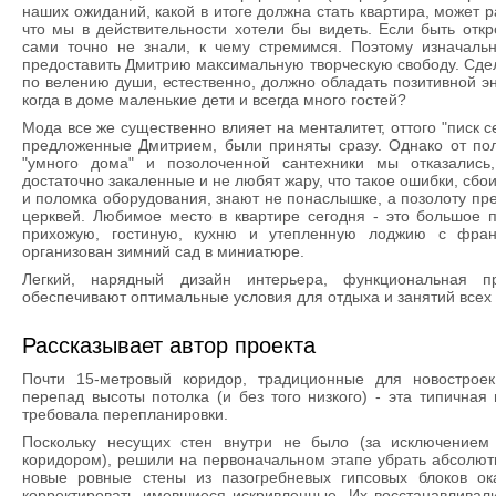
наших ожиданий, какой в итоге должна стать квартира, может р
что мы в действительности хотели бы видеть. Если быть отк
сами точно не знали, к чему стремимся. Поэтому изначальн
предоставить Дмитрию максимальную творческую свободу. Сде
по велению души, естественно, должно обладать позитивной эн
когда в доме маленькие дети и всегда много гостей?
Мода все же существенно влияет на менталитет, оттого "писк с
предложенные Дмитрием, были приняты сразу. Однако от пол
"умного дома" и позолоченной сантехники мы отказались
достаточно закаленные и не любят жару, что такое ошибки, сб
и поломка оборудования, знают не понаслышке, а позолоту пр
церквей. Любимое место в квартире сегодня - это большое 
прихожую, гостиную, кухню и утепленную лоджию с фран
организован зимний сад в миниатюре.
Легкий, нарядный дизайн интерьера, функциональная п
обеспечивают оптимальные условия для отдыха и занятий всех 
Рассказывает автор проекта
Почти 15-метровый коридор, традиционные для новострое
перепад высоты потолка (и без того низкого) - эта типичная
требовала перепланировки.
Поскольку несущих стен внутри не было (за исключением
коридором), решили на первоначальном этапе убрать абсолютн
новые ровные стены из пазогребневых гипсовых блоков ок
корректировать имевшиеся искривленные. Их восстанавливали,