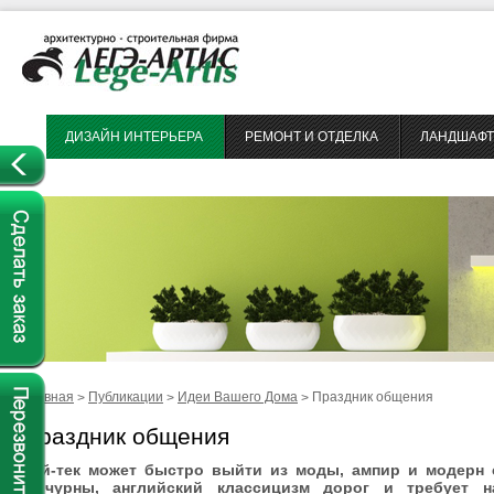
ДИЗАЙН ИНТЕРЬЕРА
РЕМОНТ И ОТДЕЛКА
ЛАНДШАФТ
Главная
Публикации
Идеи Вашего Дома
Праздник общения
>
>
>
Праздник общения
Хай-тек может быстро выйти из моды, ампир и модерн
вычурны, английский классицизм дорог и требует н