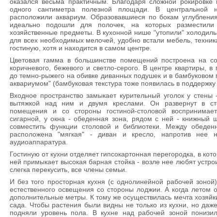
оказался весьма практичным. Благодаря сложной рокировке 
одного сантиметра полезной площади. В центральной 
расположили аквариум. Образовавшиеся по бокам углубления
идеально подошли для полочек, на которых разместили
хозяйственные предметы. В кухонной нише "утопили" холодиль
для всех необходимых мелочей, удобно встали мебель, техник
гостиную, хотя и находится в самом центре.
Цветовая гамма в большинстве помещений построена на со
коричневого, бежевого и светло-серого. В центре квартиры, в
до темно-рыжего на обивке диванных подушек и в бамбуковом 
аквариумом" (бамбуковая текстура тоже появилась в поддержку 
Входное пространство замыкает курительный уголок у стены 
вытяжкой над ним и двумя креслами. Он развернут в сто
помещения и со стороны гостиной-столовой воспринимает
сигарной, у окна - обеденная зона, рядом с ней - книжный 
совместить функции столовой и библиотеки. Между обеден
расположена "мягкая" - диван и кресло, напротив нее 
аудиоаппаратура.
Гостиную от кухни отделяет гипсокартонная перегородка, в кот
ней примыкает высокая барная стойка - возле нее любят устро
слегка перекусить, все члены семьи.
И без того просторная кухня (с однолинейной рабочей зоной)
естественного освещения со стороны лоджии. А когда летом 
дополнительные метры. К тому же осуществилась мечта хозяйк
сада. Чтобы растения были видны не только из кухни, но даже
подняли уровень пола. В кухне над рабочей зоной понизил