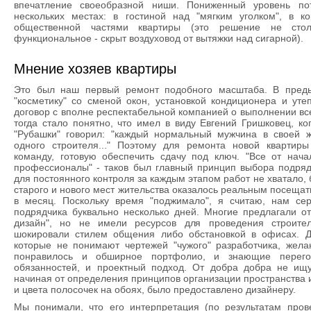
впечатление своеобразной ниши. Пониженный уровень по
нескольких местах: в гостиной над "мягким уголком", в 
общественной частями квартиры (это решение не столь
функциональное - скрыт воздуховод от вытяжки над сигарной).
Мнение хозяев квартиры
Это был наш первый ремонт подобного масштаба. В пре
"косметику" со сменой окон, установкой кондиционера и ут
договор с вполне респектабельной компанией о выполнении все
тогда стало понятно, что имел в виду Евгений Гришковец, ко
"Рубашки" говорил: "каждый нормальный мужчина в своей 
одного строителя..." Поэтому для ремонта новой квартир
команду, готовую обеспечить сдачу под ключ. "Все от нач
профессионалы" - таков был главный принцип выбора подряд
для постоянного контроля за каждым этапом работ не хватало, 
старого и нового мест жительства оказалось реальным посещат
в месяц. Поскольку время "поджимало", я считаю, нам се
подрядчика буквально несколько дней. Многие предлагали о
дизайн", но не имели ресурсов для проведения строител
шокировали стилем общения либо обстановкой в офисах. Д
которые не понимают чертежей "чужого" разработчика, жела
понравилось и обширное портфолио, и знающие перего
обязанностей, и проектный подход. От добра добра не ищ
начиная от определения принципов организации пространства
и цвета полосочек на обоях, было предоставлено дизайнеру.
Мы понимали, что его интерпретация (по результатам пров