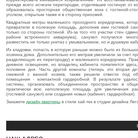
прежде всего исчезли перегородки, отделявшие гостиную от ко
образовалась просторная общественная зона с гостиной-сто
уголком, открытым также и в сторону прихожей.
Квадратные метры маленького проходного коридорчика, котор
превратили в полезную площадь, дополнив ими гостевой сан
только со стороны гостиной. Из-за того что участки стен сдви
районе встроенного аквариума), санузел получился мног
разместить не только унитаз с умывальником, но и душевую каб
Из кладовки, попасть в которую раньше можно было из большо
хозяина дома. Дополнительно его метраж увеличили за счет п
разделяющую их перегородку) и маленького коридорчика. Прав
дневное освещение, но владелец кабинета появляется здесь,
половине дня. Часть другой комнаты (теперь это вторая де
смежной с ванной хозяев, также решили отвести под обу
помещения - компактной гардеробной. В результате удалос
системы, организовать объединенное пространство в обще
практически всю неполезную площадь для увеличения ра
(гостевой санузел) или создания новых (кабинет, гардеробная).
Закажите
дизайн квартиры
в стиле хай-тек в студии дизайна Лег