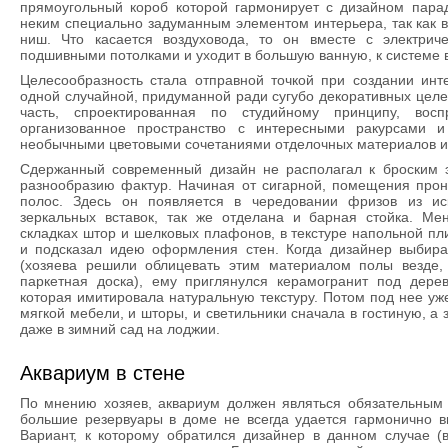
прямоугольный короб которой гармонирует с дизайном пара
неким специально задуманным элементом интерьера, так как в
ниш. Что касается воздуховода, то он вместе с электрич
подшивными потолками и уходит в большую ванную, к системе 
Целесообразность стала отправной точкой при создании инт
одной случайной, придуманной ради сугубо декоративных целе
часть, спроектированная по студийному принципу, восп
организованное пространство с интересными ракурсами и
необычными цветовыми сочетаниями отделочных материалов и
Сдержанный современный дизайн не располагал к броским 
разнообразию фактур. Начиная от сигарной, помещения прон
полос. Здесь он появляется в чередовании фризов из иск
зеркальных вставок, так же отделана и барная стойка. Ме
складках штор и шелковых плафонов, в текстуре напольной пл
и подсказал идею оформления стен. Когда дизайнер выбирал
(хозяева решили облицевать этим материалом полы везде,
паркетная доска), ему приглянулся керамогранит под дерев
которая имитировала натуральную текстуру. Потом под нее уж
мягкой мебели, и шторы, и светильники сначала в гостиную, а 
даже в зимний сад на лоджии.
Аквариум в стене
По мнению хозяев, аквариум должен являться обязательным 
большие резервуары в доме не всегда удается гармонично вп
Вариант, к которому обратился дизайнер в данном случае (в