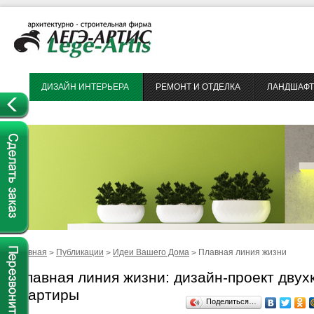
ДИЗАЙН ИНТЕРЬЕРА
РЕМОНТ И ОТДЕЛКА
ЛАНДШАФТ
Главная
Публикации
Идеи Вашего Дома
Плавная линия жизни
>
>
>
Плавная линия жизни: дизайн-проект дву
квартиры
Поделиться…