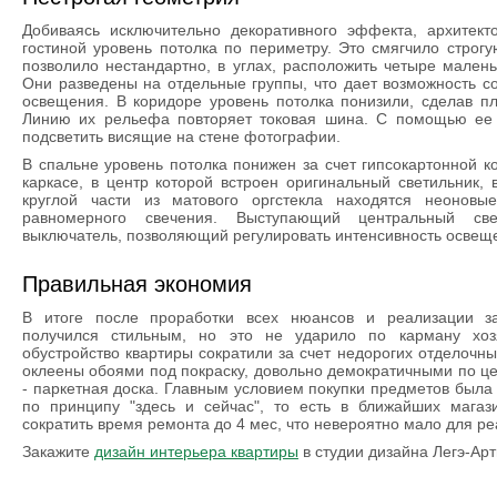
Добиваясь исключительно декоративного эффекта, архитект
гостиной уровень потолка по периметру. Это смягчило строг
позволило нестандартно, в углах, расположить четыре малень
Они разведены на отдельные группы, что дает возможность с
освещения. В коридоре уровень потолка понизили, сделав п
Линию их рельефа повторяет токовая шина. С помощью ее 
подсветить висящие на стене фотографии.
В спальне уровень потолка понижен за счет гипсокартонной к
каркасе, в центр которой встроен оригинальный светильник, 
круглой части из матового оргстекла находятся неонов
равномерного свечения. Выступающий центральный св
выключатель, позволяющий регулировать интенсивность освещ
Правильная экономия
В итоге после проработки всех нюансов и реализации з
получился стильным, но это не ударило по карману хоз
обустройство квартиры сократили за счет недорогих отделочны
оклеены обоями под покраску, довольно демократичными по це
- паркетная доска. Главным условием покупки предметов была
по принципу "здесь и сейчас", то есть в ближайших магаз
сократить время ремонта до 4 мес, что невероятно мало для ре
Закажите
дизайн интерьера квартиры
в студии дизайна Легэ-Арт