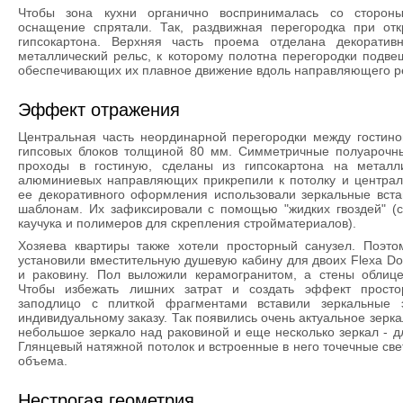
Чтобы зона кухни органично воспринималась со стороны
оснащение спрятали. Так, раздвижная перегородка при от
гипсокартона. Верхняя часть проема отделана декоратив
металлический рельс, к которому полотна перегородки подве
обеспечивающих их плавное движение вдоль направляющего р
Эффект отражения
Центральная часть неординарной перегородки между гостино
гипсовых блоков толщиной 80 мм. Симметричные полуароч
проходы в гостиную, сделаны из гипсокартона на металли
алюминиевых направляющих прикрепили к потолку и централь
ее декоративного оформления использовали зеркальные вста
шаблонам. Их зафиксировали с помощью "жидких гвоздей" (с
каучука и полимеров для скрепления стройматериалов).
Хозяева квартиры также хотели просторный санузел. Поэт
установили вместительную душевую кабину для двоих Flexa Doub
и раковину. Пол выложили керамогранитом, а стены облице
Чтобы избежать лишних затрат и создать эффект просто
заподлицо с плиткой фрагментами вставили зеркальные 
индивидуальному заказу. Так появились очень актуальное зерка
небольшое зеркало над раковиной и еще несколько зеркал - д
Глянцевый натяжной потолок и встроенные в него точечные св
объема.
Нестрогая геометрия