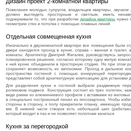
Дизайн проект 2-комнатной квартиры
Пожелания молодых супругов, владельцев квартиры, звучали
должно выглядеть просторным и светлым, иметь ненав
подчеркивали то, что при разработке
дизайна квартиры
нужно п
геометрию стен и потолка с помощью плавных линий.
Отдельная совмещенная кухня
Изначально в двухкомнатной квартире все помещения были о
двери находился проход в кухню, справа – ванная и туалет, 
комнаты. Архитектор Дмитрий Жигалев, руководствуясь запрос
планировочное решение, согласно которому одну жилую комна
к ней кухню объединили в просторную студию. Но при этом р
сохраняет возможность их автономии. Проход в дальнюю ком
пространства гостиной с помощью зонирующей перегородк
представляет собой архитектурную композицию для установки 
Для разделения кухни и гостиной выбрали раздвижную пере
роликовом подвесе. Конструкция состоит из трех полотен, ка
виде рамки из алюминиевого профиля с вставками из матовых 
в специально построенный пенал из гипсокартона. Чтобы избе
стороны в сторону, к полу прикрепили планку, имеющую про
мм. В нижней части створок есть небольшой шип (работаю
который входит в паз и не позволяет полотнам качаться.
Кухня за перегородкой