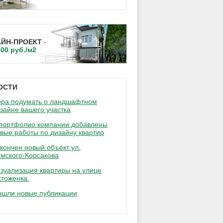
АЙН-ПРОЕКТ
-
500 руб./м2
ОСТИ
ра подумать о ландшафтном
изайне
вашего участка
портфолио компании добавлены
вые работы по
дизайну квартир
кончен новый объект
ул.
мского-Корсакова
зуализация квартиры на
улице
тоженка.
ышли
новые публикации