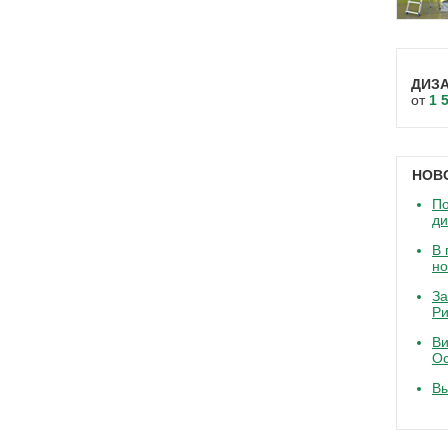
ДИЗ
от
1 
НОВ
По
д
В 
но
За
Ри
Ви
Ос
В