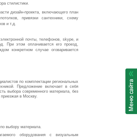
ра стилистики.
части дизайн-проекта, включающего план
потолков, привязки сантехники, схему
ов и т.д.
электронной почты, телефонов, skype, и
д. При этом оплачивается его проезд,
дом конкретном случае оговаривается
циалистов по комплектации региональных
ехникой. Предложение включает в себя
сть выбора современного материала, без
 приезжая в Москву.
по выбору материала.
гаемого оборудования с визуальным