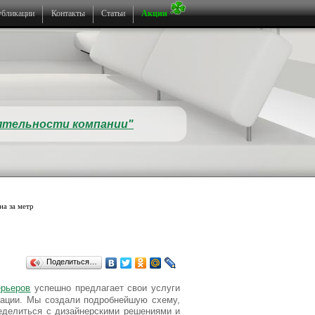
бликации
Контакты
Статьи
Акции
еятельности компании"
на за метр
Поделиться…
ерьеров
успешно предлагает свои услуги
рации. Мы создали подробнейшую схему,
ределиться с дизайнерскими решениями и