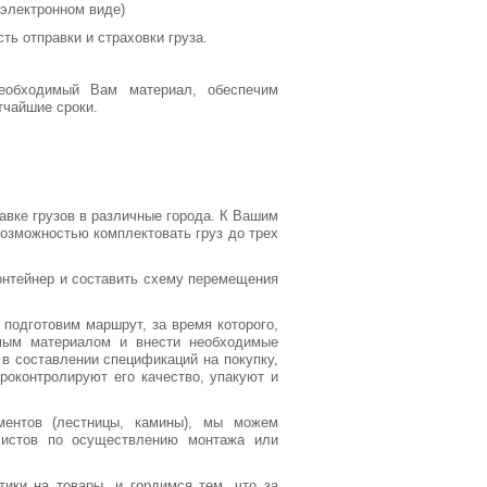
электронном виде)
ь отправки и страховки груза.
еобходимый Вам материал, обеспечим
тчайшие сроки.
вке грузов в различные города. К Вашим
озможностью комплектовать груз до трех
нтейнер и составить схему перемещения
подготовим маршрут, за время которого,
мым материалом и внести необходимые
в составлении спецификаций на покупку,
роконтролируют его качество, упакуют и
ментов (лестницы, камины), мы можем
листов по осуществлению монтажа или
ики на товары, и гордимся тем, что за