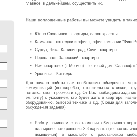
главное, в дальнейшем, осуществить их.
Наши воплощенные работы вы можете увидеть в таких 
Южно-Сахалинск - квартиры, салон красоты.
Камчатка - коттеджи и офисы, офис компании "Фиш Р
Сургут, Чита, Калининград, Сочи - квартиры
Переславль-Залеcский - квартиры.
Нижневартовск (г. Мегион) - Гостевой дом "Славнефть
Урюпинск - Коттедж
Для начала работы нам необходимы обмерочные черт
коммуникаций (венткоробов, отопительных стояков, тр
потолка, окон, проемов и т.д. От Вас необходимо задани
эл.почту) с указанием, кто будет жить в квартире, назн
оборудованию, бытовой технике и т.д. (Схема для запол
обсуждения задания).
Работу начинаем с составления обмерочного черте
планировочного решения 2-3 варианта (точное количе
помещения) в масштабе с расстановкой мебел