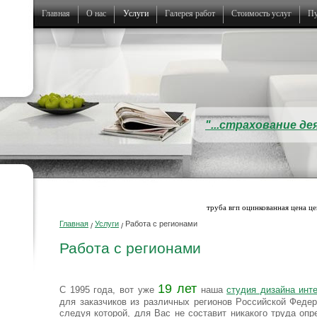
Главная
О нас
Услуги
Галерея работ
Стоимость услуг
Пу
Партнерство
Дизайн интерьера
Наши преимущества
Ремонт и отделка
Согласование перепланировки
Комплектация материалами
Ландшафтный дизайн
Работа с регионами
"...страхование д
Вопрос-ответ
Дизайн нежилых помещений
труба вгп оцинкованная цена це
Главная
Услуги
Работа с регионами
/
/
Работа с регионами
19 лет
С 1995 года, вот уже
наша
студия дизайна инт
для заказчиков из различных регионов Российской Феде
следуя которой, для Вас не составит никакого труда оп