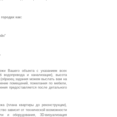
городах как:
ейн"
"
ежи Вашего объекта с указанием всех
уб водопровода и канализации), высота
е (образец задания можем выслать вам на
ачение помещений, пожелания по мебели,
нения предоставляется после детального
жа (плана квартиры до реконструкции),
ство зависит от технической возможности
и и оборудования, 3D-визуализация